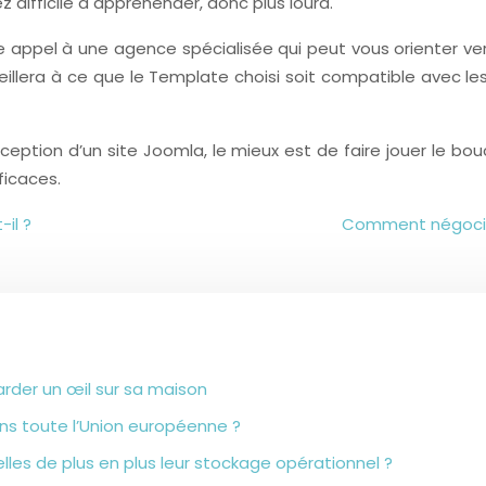
difficile à appréhender, donc plus lourd.
ire appel à une agence spécialisée qui peut vous orienter ver
llera à ce que le Template choisi soit compatible avec le
eption d’un site Joomla, le mieux est de faire jouer le bou
ficaces.
il ?
Comment négocier
arder un œil sur sa maison
ns toute l’Union européenne ?
lles de plus en plus leur stockage opérationnel ?