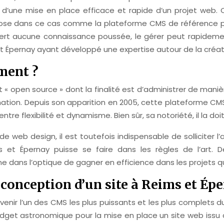
’une mise en place efficace et rapide d’un projet web. Qui
mpose dans ce cas comme la plateforme CMS de référence p
uiert aucune connaissance poussée, le gérer peut rapidemen
s et Épernay ayant développé une expertise autour de la cr
ement ?
t « open source » dont la finalité est d’administrer de mani
ion. Depuis son apparition en 2005, cette plateforme CM
u entre flexibilité et dynamisme. Bien sûr, sa notoriété, il la
e web design, il est toutefois indispensable de sollicite
 et Épernay puisse se faire dans les règles de l’art
e dans l’optique de gagner en efficience dans les projets qu
a conception d’un site à Reims et Ép
nir l’un des CMS les plus puissants et les plus complets du
budget astronomique pour la mise en place un site web issu