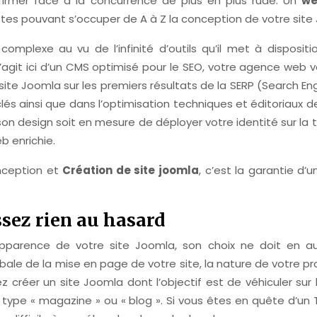
ffirmer face à la concurrence de plus en plus rude. Un
we
istes pouvant s’occuper de A à Z la conception de votre site
lexe au vu de l’infinité d’outils qu’il met à disposition 
git ici d’un CMS optimisé pour le SEO, votre agence web v
e Joomla sur les premiers résultats de la SERP (Search Engin
s ainsi que dans l’optimisation techniques et éditoriaux de 
son design soit en mesure de déployer votre identité sur la t
b enrichie.
onception et
Création de site joomla
, c’est la garantie d’
ssez rien au hasard
l’apparence de votre site Joomla, son choix ne doit en 
bale de la mise en page de votre site, la nature de votre pr
z créer un site Joomla dont l’objectif est de véhiculer sur 
 type « magazine » ou « blog ». Si vous êtes en quête d’un 