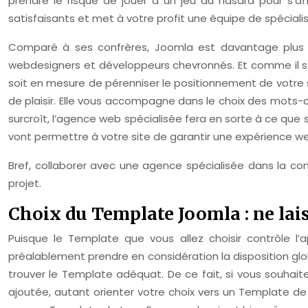
prendre le risque de jouer à un jeu du hasard pour s’a
satisfaisants et met à votre profit une équipe de spécial
Comparé à ses confrères, Joomla est davantage plus comp
webdesigners et développeurs chevronnés. Et comme il s’a
soit en mesure de pérenniser le positionnement de votre sit
de plaisir. Elle vous accompagne dans le choix des mots-clé
surcroît, l’agence web spécialisée fera en sorte à ce que 
vont permettre à votre site de garantir une expérience we
Bref, collaborer avec une agence spécialisée dans la c
projet.
Choix du Template Joomla : ne lai
Puisque le Template que vous allez choisir contrôle 
préalablement prendre en considération la disposition glo
trouver le Template adéquat. De ce fait, si vous souhaite
ajoutée, autant orienter votre choix vers un Template de