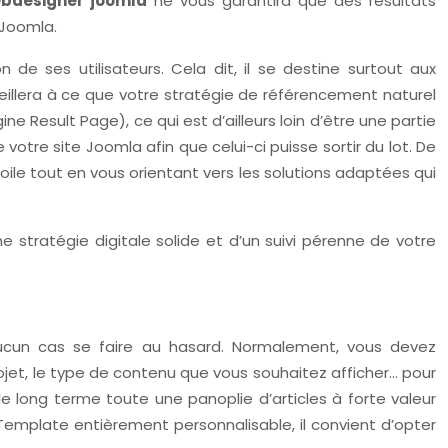
bdesigner joomla
ne vous garantira que des résultats
 Joomla.
de ses utilisateurs. Cela dit, il se destine surtout aux
eillera à ce que votre stratégie de référencement naturel
e Result Page), ce qui est d’ailleurs loin d’être une partie
votre site Joomla afin que celui-ci puisse sortir du lot. De
oile tout en vous orientant vers les solutions adaptées qui
une stratégie digitale solide et d’un suivi pérenne de votre
aucun cas se faire au hasard. Normalement, vous devez
ojet, le type de contenu que vous souhaitez afficher… pour
le long terme toute une panoplie d’articles à forte valeur
Template entièrement personnalisable, il convient d’opter