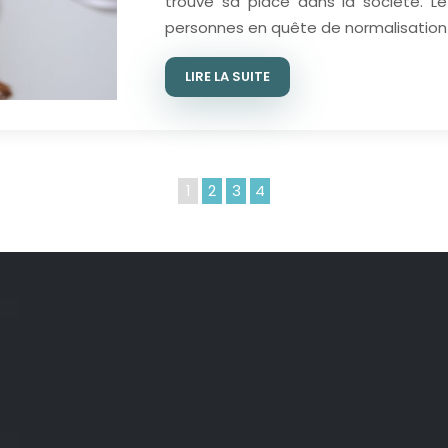
trouve sa place dans la société. L
personnes en quête de normalisatio
LIRE LA SUITE
1
2
3
4