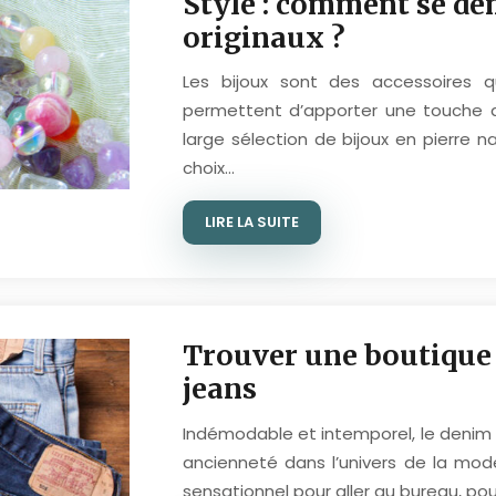
Style : comment se dé
originaux ?
Les bijoux sont des accessoires qui
permettent d’apporter une touche d’o
large sélection de bijoux en pierre n
choix…
LIRE LA SUITE
Trouver une boutique e
jeans
Indémodable et intemporel, le denim 
ancienneté dans l’univers de la mode.
sensationnel pour aller au bureau, pou