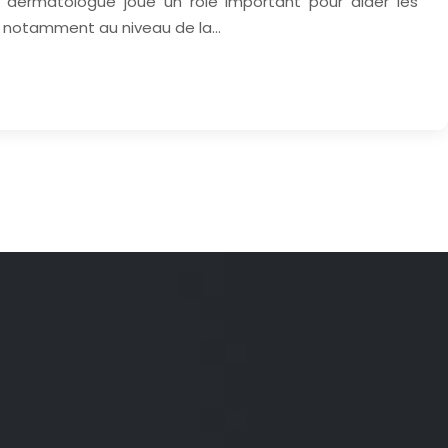
e dermatologue joue un rôle important pour aider les
n notamment au niveau de la…