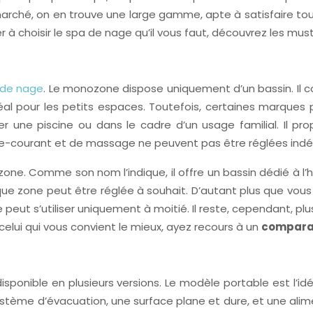
rché, on en trouve une large gamme, apte à satisfaire tous 
aider à choisir le spa de nage qu’il vous faut, découvrez les m
 de nage
. Le monozone dispose uniquement d’un bassin. Il co
idéal pour les petits espaces. Toutefois, certaines marqu
r une piscine ou dans le cadre d’un usage familial. Il pr
tre-courant et de massage ne peuvent pas être réglées i
one. Comme son nom l’indique, il offre un bassin dédié à l’
e zone peut être réglée à souhait. D’autant plus que vou
ge peut s’utiliser uniquement à moitié. Il reste, cependant
celui qui vous convient le mieux, ayez recours à un
comparat
t disponible en plusieurs versions. Le modèle portable est l’
système d’évacuation, une surface plane et dure, et une alim