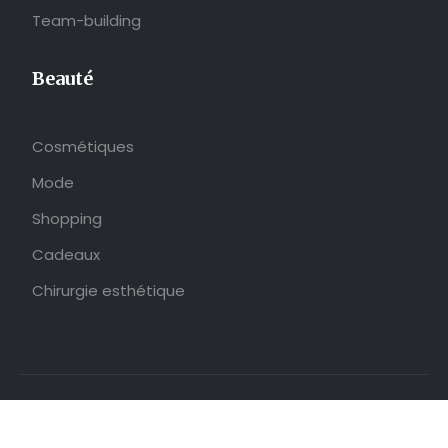
Team-building
Beauté
Cosmétiques
Mode
Shopping
Cadeaux
Chirurgie esthétique
Le quotidien tel que vous le vivez