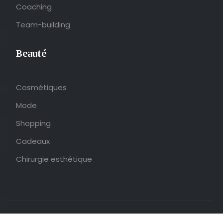
Coaching
Team-building
Beauté
Cosmétiques
Mode
Shopping
Cadeaux
Chirurgie esthétique
Le quotidien tel que vous le vivez