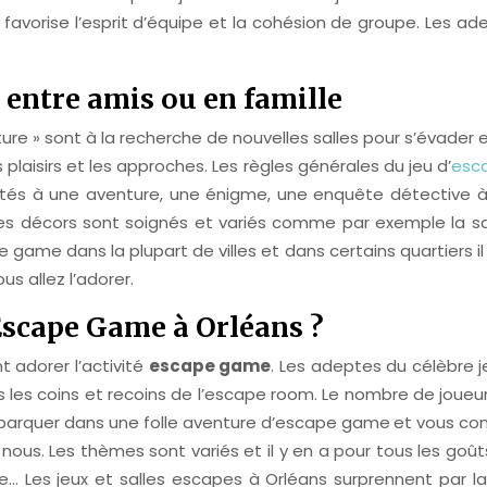
favorise l’esprit d’équipe et la cohésion de groupe. Les a
 entre amis ou en famille
e » sont à la recherche de nouvelles salles pour s’évader e
s plaisirs et les approches. Les règles générales du jeu d’
esc
frontés à une aventure, une énigme, une enquête détective
 Les décors sont soignés et variés comme par exemple la s
 game dans la plupart de villes et dans certains quartiers i
s allez l’adorer.
 Escape Game à Orléans ?
 adorer l’activité
escape game
. Les adeptes du célèbre 
es coins et recoins de l’escape room. Le nombre de joueurs d
mbarquer dans une folle aventure d’escape game
et vous con
nous. Les thèmes sont variés et il y en a pour tous les goû
… Les jeux et salles escapes à Orléans surprennent par la r