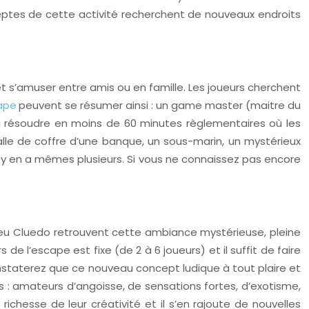
deptes de cette activité recherchent de nouveaux endroits
t s’amuser entre amis ou en famille. Les joueurs cherchent
ape
peuvent se résumer ainsi : un game master (maitre du
 à résoudre en moins de 60 minutes règlementaires où les
alle de coffre d’une banque, un sous-marin, un mystérieux
l y en a mêmes plusieurs. Si vous ne connaissez pas encore
jeu Cluedo retrouvent cette ambiance mystérieuse, pleine
e l’escape est fixe (de 2 à 6 joueurs) et il suffit de faire
staterez que ce nouveau concept ludique à tout plaire et
ts : amateurs d’angoisse, de sensations fortes, d’exotisme,
ichesse de leur créativité et il s’en rajoute de nouvelles