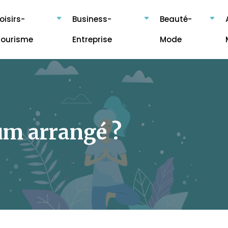
oisirs-
Business-
Beauté-
Tourisme
Entreprise
Mode
m arrangé ?