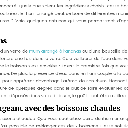
oncocté. Quels que soient les ingrédients choisis, cette bo
oolisées, le rhum arrangé peut se boire de différentes mani
leures ? Voici quelques astuces qui vous permettront d’a
ns
 d’un verre de
rhum arrangé à l’ananas
ou d’une bouteille de 
ndre une fois dans le verre. Cela va libérer de l’eau dans v
 la boisson s’est envolée. Si c’est la première fois que vo
nce. De plus, la présence d’eau dans le rhum couplé à la b
es, pour apprécier davantage l’arôme de son rhum, tiennent
 de quelques degrés dans le but de faire évoluer les sav
eront déposés dans votre boisson, le goût peut être meilleur.
ngeant avec des boissons chaudes
issons chaudes. Que vous souhaitiez boire du rhum arrangé
t à fait possible de mélanger ces deux boissons. Cette so