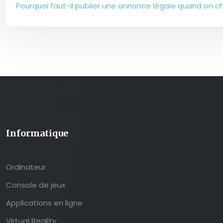
Pourquoi faut-il publier une annonce légale quand on c
Informatique
Ordinateur
Console de jeux
Applications en ligne
Virtual Reality