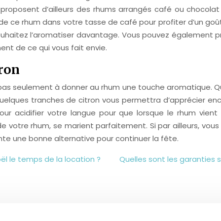
oposent d’ailleurs des rhums arrangés café ou chocolat po
de ce rhum dans votre tasse de café pour profiter d’un goût
 souhaitez l’aromatiser davantage. Vous pouvez également 
nt de ce qui vous fait envie.
tron
t pas seulement à donner au rhum une touche aromatique. Qu
lques tranches de citron vous permettra d’apprécier encore
our acidifier votre langue pour que lorsque le rhum vien
de votre rhum, se marient parfaitement. Si par ailleurs, vo
nte une bonne alternative pour continuer la fête.
l le temps de la location ?
Quelles sont les garanties