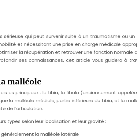
s sérieuse qui peut survenir suite à un traumatisme ou un
la mobilité et nécessitant une prise en charge médicale ap
ptimiser la récupération et retrouver une fonction normale 
fondir ses connaissances, cet article vous guidera à trav
la malléole
is os principaux : le tibia, la fibula (anciennement appelé
e la malléole médiale, partie inférieure du tibia, et la mallé
té de l’articulation.
s types selon leur localisation et leur gravité :
e, généralement la malléole latérale