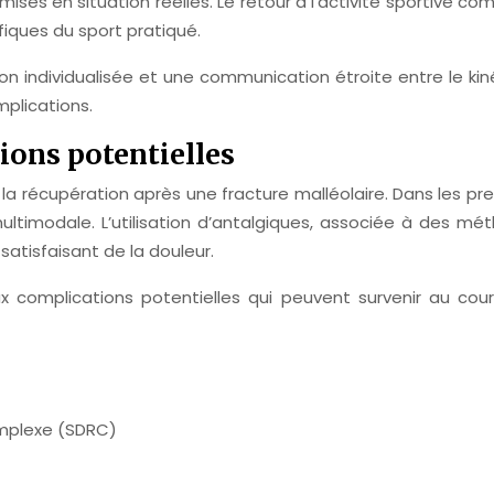
ises en situation réelles. Le retour à l’activité sportive 
fiques du sport pratiqué.
 individualisée et une communication étroite entre le kinés
mplications.
ions potentielles
 la récupération après une fracture malléolaire. Dans les pr
ultimodale. L’utilisation d’antalgiques, associée à des
atisfaisant de la douleur.
x complications potentielles qui peuvent survenir au cou
omplexe (SDRC)