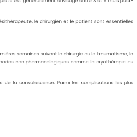
complète est généralement envisagé entre 3 et 6 mois post-
ithérapeute, le chirurgien et le patient sont essentielles
emières semaines suivant la chirurgie ou le traumatisme, la
 méthodes non pharmacologiques comme la cryothérapie ou
rs de la convalescence. Parmi les complications les plus