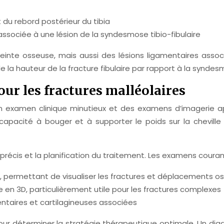
t du rebord postérieur du tibia
associée à une lésion de la syndesmose tibio-fibulaire
einte osseuse, mais aussi des lésions ligamentaires associ
e la hauteur de la fracture fibulaire par rapport à la syndes
ur les fractures malléolaires
un examen clinique minutieux et des examens d’imagerie app
 capacité à bouger et à supporter le poids sur la cheville
 précis et la planification du traitement. Les examens couram
n, permettant de visualiser les fractures et déplacements o
 en 3D, particulièrement utile pour les fractures complexes
mentaires et cartilagineuses associées
pour déterminer la stratégie thérapeutique optimale. Un dia