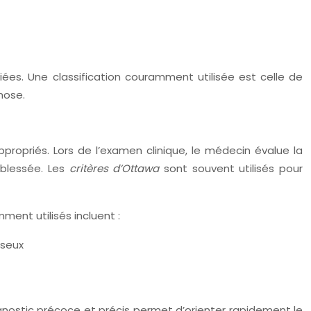
ées. Une classification couramment utilisée est celle de
mose.
ropriés. Lors de l’examen clinique, le médecin évalue la
 blessée. Les
critères d’Ottawa
sont souvent utilisés pour
ment utilisés incluent :
sseux
gnostic précoce et précis permet d’orienter rapidement le