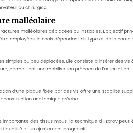
ervateur ou chirurgical.
ure malléolaire
actures malléolaires déplacées ou instables. L’objectif princ
 être employées, le choix dépendant du type et de la complex
 simples ou peu déplacées. Elle consiste à insérer des vis 
cure, permettant une mobilisation précoce de l’articulation.
isation d’une plaque fixée par des vis offre une stabilité s
e reconstruction anatomique précise.
mportante des tissus mous, la technique d’Ilizarov peut être
flexibilité et un ajustement progressif.