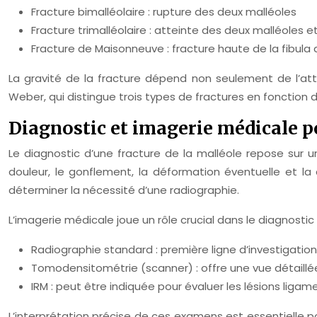
Fracture bimalléolaire : rupture des deux malléoles
Fracture trimalléolaire : atteinte des deux malléoles e
Fracture de Maisonneuve : fracture haute de la fibula 
La gravité de la fracture dépend non seulement de l’att
Weber, qui distingue trois types de fractures en fonction d
Diagnostic et imagerie médicale po
Le diagnostic d’une fracture de la malléole repose sur 
douleur, le gonflement, la déformation éventuelle et la
déterminer la nécessité d’une radiographie.
L’imagerie médicale joue un rôle crucial dans le diagnostic
Radiographie standard : première ligne d’investigatio
Tomodensitométrie (scanner) : offre une vue détaillée
IRM : peut être indiquée pour évaluer les lésions liga
L’interprétation précise de ces examens est essentielle 