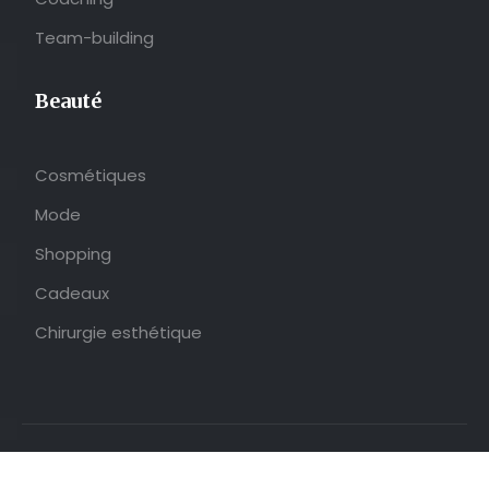
Team-building
Beauté
Cosmétiques
Mode
Shopping
Cadeaux
Chirurgie esthétique
Le quotidien tel que vous le vivez